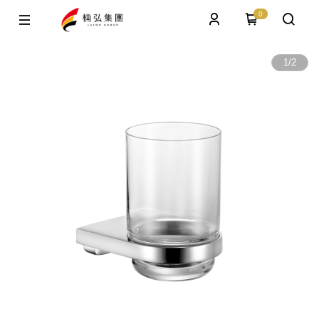
0
1
/
2