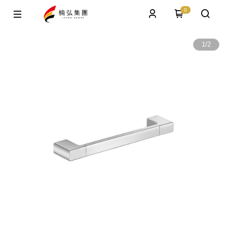
0
1
/
2