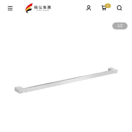
0
1
/
2