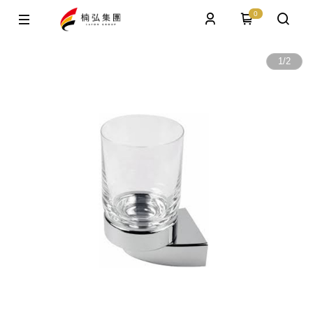
0
1
/
2