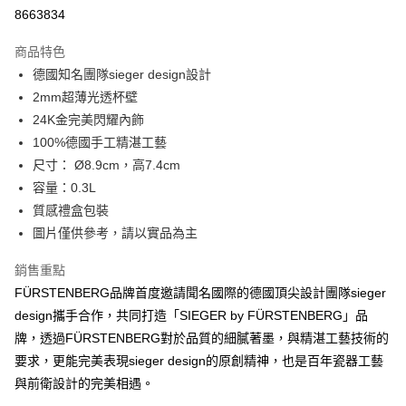
8663834
全館免運
免運費
商品特色
德國知名團隊sieger design設計
2mm超薄光透杯壁
24K金完美閃耀內飾
100%德國手工精湛工藝
尺寸： Ø8.9cm，高7.4cm
容量：0.3L
質感禮盒包裝
圖片僅供參考，請以實品為主
銷售重點
FÜRSTENBERG品牌首度邀請聞名國際的德國頂尖設計團隊sieger
design攜手合作，共同打造「SIEGER by FÜRSTENBERG」品
牌，透過FÜRSTENBERG對於品質的細膩著墨，與精湛工藝技術的
要求，更能完美表現sieger design的原創精神，也是百年瓷器工藝
與前衛設計的完美相遇。