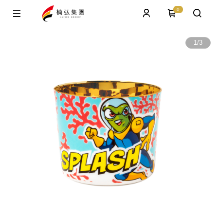
0
1
/
3