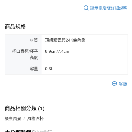
顯示電腦版詳細說明
商品規格
材質
頂級精瓷與24K金內飾
杯口直徑/杯子
8.9cm/7.4cm
高度
容量
0.3L
客服
商品相關分類 (1)
餐桌風景
風格酒杯