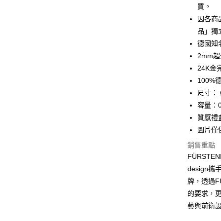
買。
因各商
品」獨
德國知名團
2mm
24K
100
尺寸： 
容量：0
質感禮
圖片僅
銷售重點
FÜRST
design
牌，透過F
的要求，更
藝與前衛