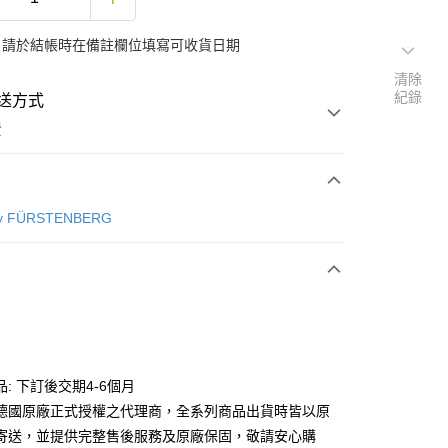
：請於結帳時在備註欄位填寫可收貨日期
清除
紀錄
送方式
費
次付款
by FÜRSTENBERG
00，滿NT$3,000(含以上)免運費
: 下訂後交期4-6個月
德國原廠正式授權之代理商，全系列商品出貨時皆以原
寄送，並提供完整售後服務及原廠保固，敬請安心購