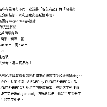
品庫存量略有不同，建議將「現貨商品」與「預購商
立分開結帳，以利加速商品送達時間。
隊sieger design設計
超薄光透杯壁
金完美閃耀內飾
%德國手工精湛工藝
Ø8.9cm，高7.4cm
.3L
盒包裝
供參考，請以實品為主
ENBERG品牌首度邀請聞名國際的德國頂尖設計團隊sieger
攜手合作，共同打造「SIEGER by FÜRSTENBERG」品
ÜRSTENBERG對於品質的細膩著墨，與精湛工藝技術
能完美表現sieger design的原創精神，也是百年瓷器工
設計的完美相遇。