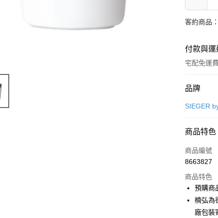
客約商品
付款與運
宅配免運
付款方式
品牌
信用卡一
SIEGER 
商品特色
運送方式
商品編號
宅配
8663827
每筆NT$1
商品特色
全館免運
預購商品
免運費
楠弘為
廠包裝