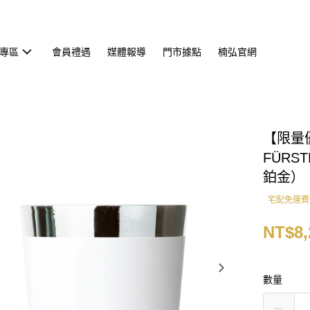
專區
會員禮遇
媒體報導
門市據點
楠弘官網
【限量優
FÜRS
鉑金）
宅配免運費
NT$8,
數量