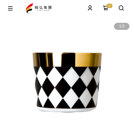
0
1
/
3