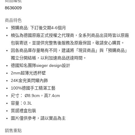
每筆NT$100，滿NT$3,000(含以上)免運費
商品編號
8636009
全館免運
免運費
商品特色
預購商品: 下訂後交期4-6個月
楠弘為德國原廠正式授權之代理商，全系列商品出貨時皆以原廠
包裝寄送，並提供完整售後服務及原廠保固，敬請安心購買。
因各商品庫存量略有不同，建議將「現貨商品」與「預購商品」
獨立分開結帳，以利加速商品送達時間。
德國知名團隊sieger design設計
2mm超薄光透杯壁
24K金完美閃耀內飾
100%德國手工精湛工藝
尺寸： Ø8.9cm，高7.4cm
容量：0.3L
質感禮盒包裝
圖片僅供參考，請以實品為主
銷售重點