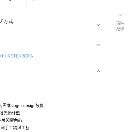
送方式
清除
紀錄
費
次付款
by FÜRSTENBERG
00，滿NT$3,000(含以上)免運費
隊sieger design設計
超薄光透杯壁
金完美閃耀內飾
%德國手工精湛工藝