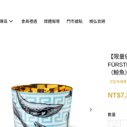
專區
會員禮遇
媒體報導
門市據點
楠弘官網
【限量優
FÜRST
（鯨魚
宅配免運費
NT$7,
數量