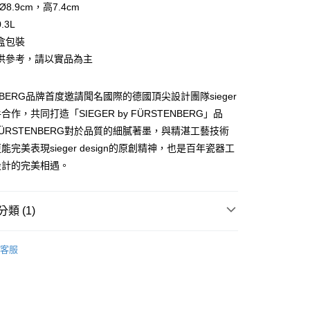
Ø8.9cm，高7.4cm
.3L
盒包裝
供參考，請以實品為主
ENBERG品牌首度邀請聞名國際的德國頂尖設計團隊sieger
攜手合作，共同打造「SIEGER by FÜRSTENBERG」品
ÜRSTENBERG對於品質的細膩著墨，與精湛工藝技術
能完美表現sieger design的原創精神，也是百年瓷器工
設計的完美相遇。
類 (1)
風格酒杯
客服