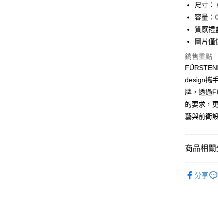
尺寸： 
容量：0
質感禮
圖片僅
銷售重點
FÜRST
design
牌，透過F
的要求，更
藝與前衛
商品相關分
餐桌風景
分享