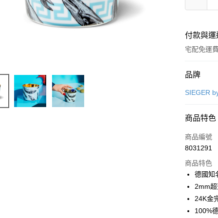
付款與運
宅配免運
付款方式
品牌
信用卡一
SIEGER 
商品特色
運送方式
商品編號
宅配
8031291
每筆NT$1
商品特色
全館免運
德國知名團
免運費
2mm
24K
100