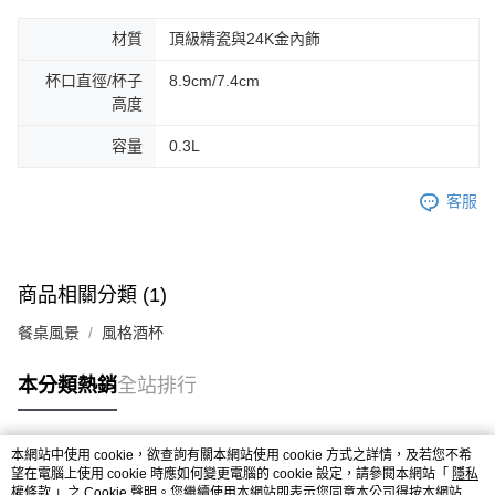
材質
頂級精瓷與24K金內飾
杯口直徑/杯子
8.9cm/7.4cm
高度
容量
0.3L
客服
商品相關分類 (1)
餐桌風景
風格酒杯
本分類熱銷
全站排行
本網站中使用 cookie，欲查詢有關本網站使用 cookie 方式之詳情，及若您不希
熱門標籤
望在電腦上使用 cookie 時應如何變更電腦的 cookie 設定，請參閱本網站「
隱私
權條款
」之 Cookie 聲明。您繼續使用本網站即表示您同意本公司得按本網站使