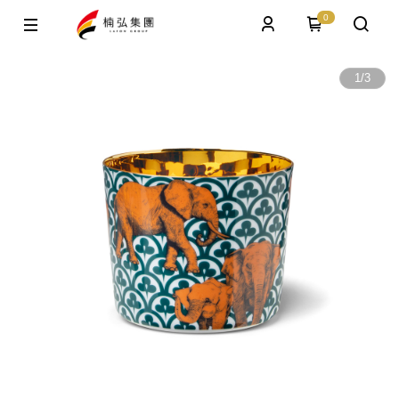
0
1
/
3