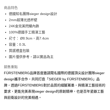
全館免運
免運費
商品特色
德國知名團隊sieger design設計
2mm超薄光透杯壁
24K金完美閃耀內飾
100%德國手工精湛工藝
尺寸： Ø8.9cm，高7.4cm
容量：0.3L
質感禮盒包裝
圖片僅供參考，請以實品為主
銷售重點
FÜRSTENBERG品牌首度邀請聞名國際的德國頂尖設計團隊sieger
design攜手合作，共同打造「SIEGER by FÜRSTENBERG」品
牌，透過FÜRSTENBERG對於品質的細膩著墨，與精湛工藝技術的
要求，更能完美表現sieger design的原創精神，也是百年瓷器工藝
與前衛設計的完美相遇。