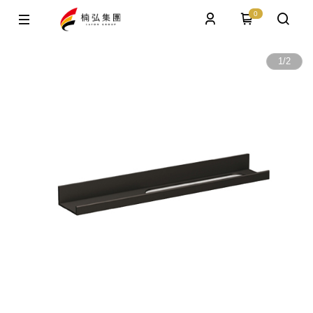
0
1
/
2