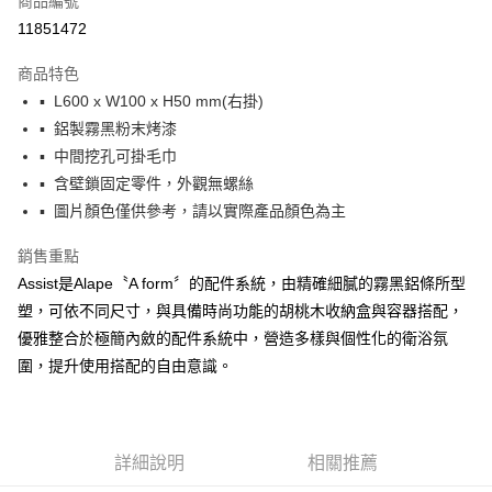
商品編號
宅配
11851472
每筆NT$100，滿NT$3,000(含以上)免運費
商品特色
全館免運
▪ L600 x W100 x H50 mm(右掛)
免運費
▪ 鋁製霧黑粉末烤漆
▪ 中間挖孔可掛毛巾
▪ 含壁鎖固定零件，外觀無螺絲
▪ 圖片顏色僅供參考，請以實際產品顏色為主
銷售重點
Assist是Alape〝A form〞的配件系統，由精確細膩的霧黑鋁條所型
塑，可依不同尺寸，與具備時尚功能的胡桃木收納盒與容器搭配，
優雅整合於極簡內斂的配件系統中，營造多樣與個性化的衛浴氛
圍，提升使用搭配的自由意識。
詳細說明
相關推薦