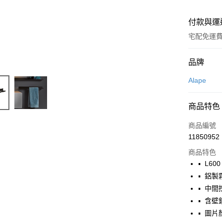
付款與運
宅配免運
付款方式
品牌
信用卡一
Alape
LINE Pay
商品特色
商品編號
運送方式
11850952
宅配
商品特色
每筆NT$1
▪ L600
▪ 鋁
全館免運
▪ 中
免運費
▪ 含
▪ 圖