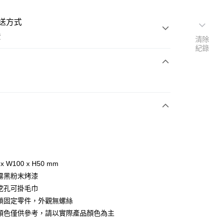
送方式
費
清除
紀錄
次付款
00，滿NT$3,000(含以上)免運費
 x W100 x H50 mm
製霧黑粉末烤漆
間挖孔可掛毛巾
壁鎖固定零件，外觀無螺絲
片顏色僅供參考，請以實際產品顏色為主