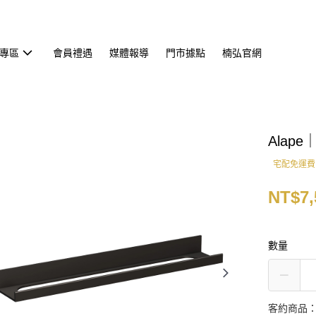
專區
會員禮遇
媒體報導
門市據點
楠弘官網
Alape
宅配免運費
NT$7,
數量
客約商品