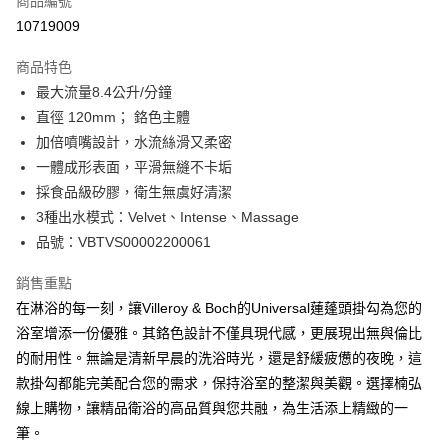
商品編號
宅配
10719009
每筆NT$100，滿NT$3,000(含以上)免運費
商品特色
全館免運
最大流量8.4公升/分鐘
免運費
直徑 120mm； 鉻色主體
加倍噴嘴設計，水流絲滑又柔密
一體成形表面，平滑無縫不卡垢
採食品級矽膠，衛生無虞好清潔
3種出水模式：Velvet、Intense、Massage
品號：VBTVS00002200061
銷售重點
在淋浴的每一刻，讓Villeroy & Boch的Universal蓮蓬頭掛勾為您的
浴室增添一份優雅。其鉻色設計不僅具現代感，更展現出無與倫比
的耐用性。無論是清新早晨的洗浴時光，還是舒緩疲憊的夜晚，這
款掛勾都能完美配合您的需求，保持浴室的整潔與美觀。選擇楠弘
線上購物，讓精品衛浴的高品質與您共融，為生活添上精緻的一
筆。