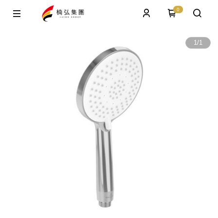
0
1
/
1