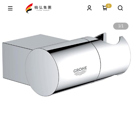
0
1
/
1